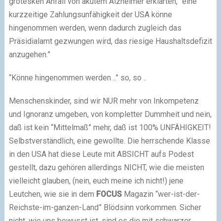
grotesken Anfall von akutem Alzheimer erklärten, “eine
kurzzeitige Zahlungsunfähigkeit der USA könne
hingenommen werden, wenn dadurch zugleich das
Präsidialamt gezwungen wird, das riesige Haushaltsdefizit
anzugehen.”
“Könne hingenommen werden ..” so, so ..
Menschenskinder, sind wir NUR mehr von Inkompetenz
und Ignoranz umgeben, von kompletter Dummheit und nein,
daß ist kein “Mittelmaß” mehr, daß ist 100% UNFÄHIGKEIT!
Selbstverständlich, eine gewollte. Die herrschende Klasse
in den USA hat diese Leute mit ABSICHT aufs Podest
gestellt, dazu gehören allerdings NICHT, wie die meisten
vielleicht glauben, (nein, euch meine ich nicht!) jene
Leutchen, wie sie in dem
FOCUS
Magazin “wer-ist-der-
Reichste-im-ganzen-Land” Blödsinn vorkommen. Sicher
nicht, wie uns bewusst ist, sind es die mit schwarzer