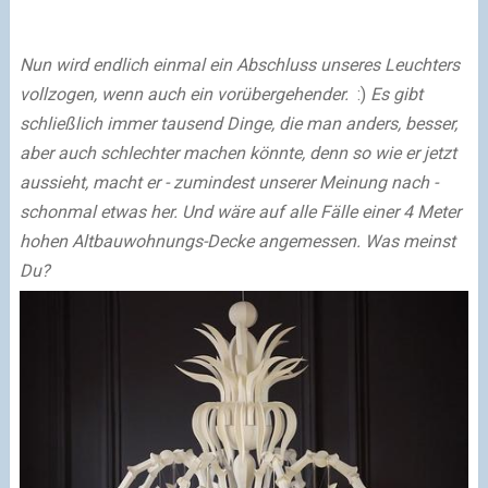
Nun wird endlich einmal ein Abschluss unseres Leuchters
vollzogen, wenn auch ein vorübergehender.
:)
Es gibt
schließlich immer tausend Dinge, die man anders, besser,
aber auch schlechter machen könnte, denn so wie er jetzt
aussieht, macht er - zumindest unserer Meinung nach -
schonmal etwas her. Und wäre auf alle Fälle einer 4 Meter
hohen Altbauwohnungs-Decke angemessen. Was meinst
Du?