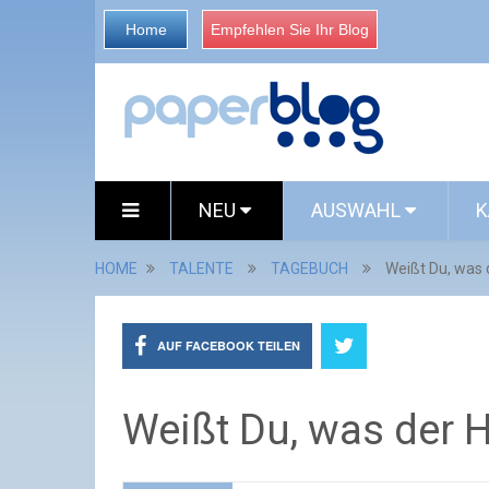
Home
Empfehlen Sie Ihr Blog
NEU
AUSWAHL
K
HOME
TALENTE
TAGEBUCH
Weißt Du, was d
AUF FACEBOOK TEILEN
Weißt Du, was der H