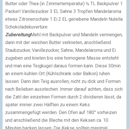
Butter oder Thea (in Zimmertemperatur)
½ TL Backpulver
1
Packerl Vanillezucker
3 EL Sahne
3 Tropfen Mandelaroma
etwas Zitronenschale
1 Ei
2 EL geriebene Mandeln
Nutella
Schokoladekuvertüre
Zubereitung
Mehl mit Backpulver und Mandeln vermengen,
dann mit der weichen Butter verkneten, anschließend
Staubzucker, Vanillezucker, Sahne, Mandelaroma und Ei
zugeben und kneten bis eine homogene Masse entsteht
und man eine Teigkugel daraus formen kann. Diese 30min
an einem kühlen Ort (Kühlschrank oder Balkon) ruhen
lassen.
Dann den Teig ausrollen, nicht zu dick und Formen
nach Belieben ausstechen. Immer darauf achten, dass sich
die Zahl der einzelnen Formen durch 2 dividieren lässt, da
später immer zwei Hälften zu einem Keks
zusammengefügt werden. Den Ofen auf 180° vorheizen
und anschließend die Bleche mit den Keksen ca. 10
Minuten backen lassen. Die Kekse sollten maximal