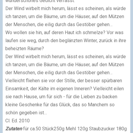
wunderschönes Gedicht verfasst.
Der Wind wirbelt mich herum,
lässt es scheinen, als würde
ich tanzen,
um die Bäume, um die Häuser,
auf den Mützen
der Menschen,
die eilig durch das Gestöber gehen…
Wo wollen sie hin,
auf deren Haut ich schmelze?
Vor was
laufen sie weg,
durch den beglänzten Winter,
zurück in ihre
beheizten Räume?
Der Wind wirbelt mich herum,
lässt es scheinen, als würde
ich tanzen,
um die Bäume, um die Häuser,
auf den Mützen
der Menschen,
die eilig durch das Gestöber gehen…
Vielleicht fliehen sie vor der Stille,
der besser spürbaren
Einsamkeit,
der Kälte im eigenen Inneren?
Vielleicht eilen
sie nach Hause,
um für sich - für die Lieben zu backen
kleine Geschenke für das Glück,
das so Manchem so
schön gegeben ist…
Cl. Ed. 2010
Zutaten
für ca.50 Stück
250g Mehl
120g Staubzucker
180g