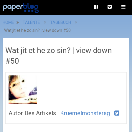
HOME
TALENTE
TAGEBUCH
Wat jit et he zo sin? | view down #50
Wat jit et he zo sin? | view down
#50
Autor Des Artikels :
Kruemelmonsterag