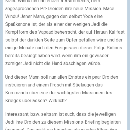
Mace Windu hin und erklärt 4 Astromechs, dem
angesprochenen Pit-Droiden ihre neue Mission. Mace
Windu! Jener Mann, gegen den selbst Yoda eine
Spaßkanone ist, der als einer der wenigen Jedi die
Kampfform des Vapaad beherrscht, der auf Haruun Kal fast
selbst der dunklen Seite zum Opfer gefallen wäre und der
einige Monate nach den Ereignissen dieser Folge Sidious
bereits besiegt haben wird, wenn ihm ein gewisser
zorniger Jedi nicht die Hand abschlagen würde.
Und dieser Mann soll nun allen Ernstes ein paar Droiden
instruieren und einem Frosch mit Stielaugen das
Kommando über eine der wichtigsten Missionen des
Krieges überlassen? Wirklich?
Interessant, bzw. seltsam ist auch, dass die jeweiligen
Jedi ihre Droiden zu diesem Missions-Briefing begleiten
(müssen). Das wirkt ein bisschen als würden Eltern ihre