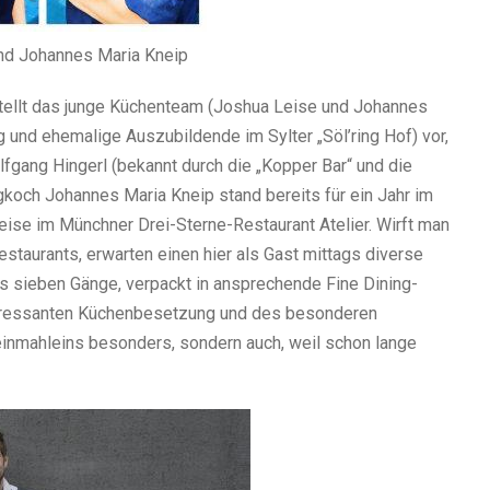
und Johannes Maria Kneip
, stellt das junge Küchenteam (Joshua Leise und Johannes
 und ehemalige Auszubildende im Sylter „Söl’ring Hof) vor,
fgang Hingerl (bekannt durch die „Kopper Bar“ und die
gkoch Johannes Maria Kneip stand bereits für ein Jahr im
eise im Münchner Drei-Sterne-Restaurant Atelier. Wirft man
estaurants, erwarten einen hier als Gast mittags diverse
is sieben Gänge, verpackt in ansprechende Fine Dining-
teressanten Küchenbesetzung und des besonderen
inmahleins besonders, sondern auch, weil schon lange