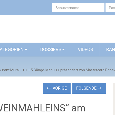
ATEGORIEN
DOSSIERS
VIDEOS
RAN
rant Mural - + + + 5 Gänge-Menü ++ präsentiert von Mastercard Pric
VORIGE
FOLGENDE
„WEINMAHLEINS“ am