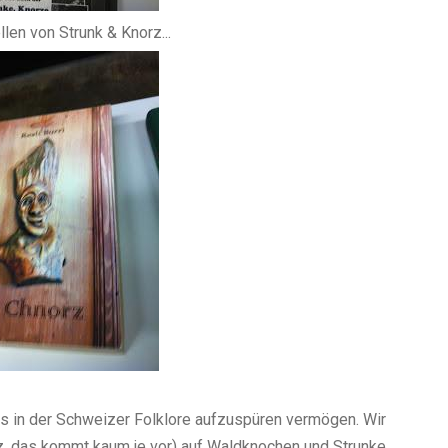
len von Strunk & Knorz...
us in der Schweizer Folklore aufzuspüren vermögen. Wir
, das kommt kaum je vor) auf Waldknochen und Strunke