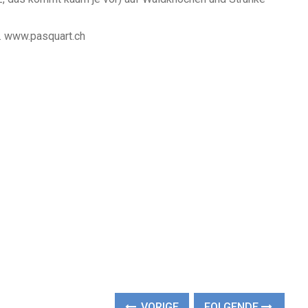
l. www.pasquart.ch
VORIGE
FOLGENDE