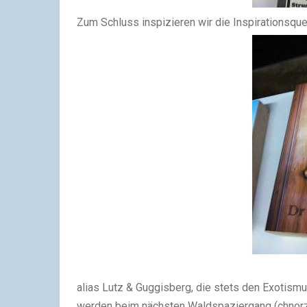
Zum Schluss inspizieren wir die Inspirationsquel
alias Lutz & Guggisberg, die stets den Exotism
werden beim nächsten Waldspaziergang (chnorz