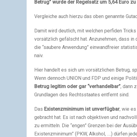
Betrug” wurde der Regelsatz um 5,64 Euro zu 
Vergleiche auch hierzu das oben genannte Gutac
Damit wird deutlich, mit welchen perfiden Tric
vorsätzlich gefälscht hat. Anzunehmen, dass in
die “saubere Anwendung” einwandfreier statist
naiv.
Hier handelt es sich um vorsätzlichen Betrug, s
Wenn dennoch UNION und FDP und einige Politike
Betrug legitim oder gar “verhandelbar”
, dann 
Grundlagen des Rechtsstaates entfernt sind.
Das
Existenzminimum ist unverfügbar
, wie e
gebracht hat. Es ist nach objektiven und nachvoll
zu ermitteln. Die “engen” Grenzen bei der Aus
Existenzminimum” (PKW, Alkohol, ….) dürfen jed