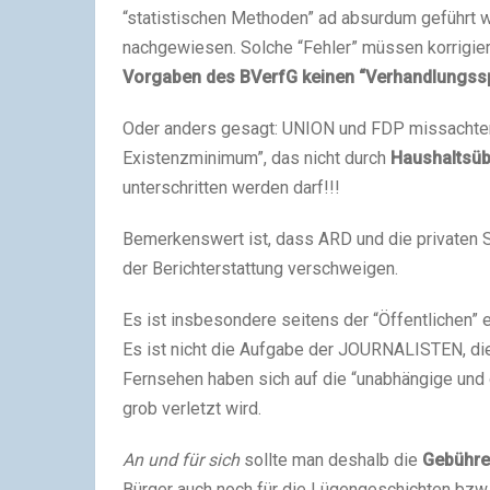
“statistischen Methoden” ad absurdum geführt 
nachgewiesen. Solche “Fehler” müssen korrigie
Vorgaben des BVerfG keinen “Verhandlungssp
Oder anders gesagt: UNION und FDP missachten 
Existenzminimum”, das nicht durch
Haushaltsüb
unterschritten werden darf!!!
Bemerkenswert ist, dass ARD und die privaten
der Berichterstattung verschweigen.
Es ist insbesondere seitens der “Öffentlichen” 
Es ist nicht die Aufgabe der JOURNALISTEN, die
Fernsehen haben sich auf die “unabhängige und o
grob verletzt wird.
An und für sich
sollte man deshalb die
Gebühre
Bürger auch noch für die Lügengeschichten bzw.