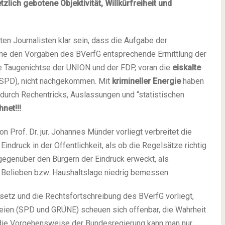
tzlich gebotene Objektivität, Willkürfreiheit und
en Journalisten klar sein, dass die Aufgabe der
eine den Vorgaben des BVerfG entsprechende Ermittlung der
e Taugenichtse der UNION und der FDP, voran die
eiskalte
, SPD), nicht nachgekommen. Mit
krimineller Energie
haben
durch Rechentricks, Auslassungen und “statistischen
net!!!
Prof. Dr. jur. Johannes Münder vorliegt verbreitet die
Eindruck in der Öffentlichkeit, als ob die Regelsätze richtig
 gegenüber den Bürgern der Eindruck erweckt, als
 Belieben bzw. Haushaltslage niedrig bemessen.
setz und die Rechtsfortschreibung des BVerfG vorliegt,
eien (SPD und GRÜNE) scheuen sich offenbar, die Wahrheit
n die Vorgehensweise der Bundesregierung kann man nur