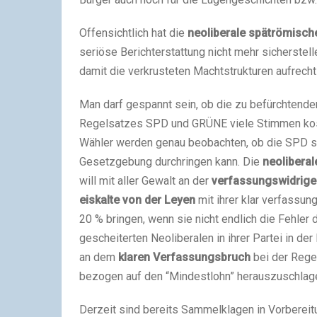
Offensichtlich hat die
neoliberale spätrömisc
seriöse Berichterstattung nicht mehr sicherstel
damit die verkrusteten Machtstrukturen aufrech
Man darf gespannt sein, ob die zu befürchtend
Regelsatzes SPD und GRÜNE viele Stimmen kost
Wähler werden genau beobachten, ob die SPD sic
Gesetzgebung durchringen kann. Die
neolibera
will mit aller Gewalt an der
verfassungswidrig
eiskalte von der Leyen
mit ihrer klar verfassu
20 % bringen, wenn sie nicht endlich die Fehler
gescheiterten Neoliberalen in ihrer Partei in de
an dem
klaren Verfassungsbruch
bei der Regel
bezogen auf den “Mindestlohn” herauszuschlag
Derzeit sind bereits Sammelklagen in Vorbereitu