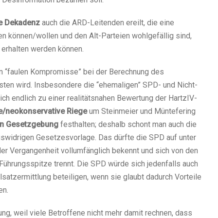
he Dekadenz
auch die ARD-Leitenden ereilt, die eine
len können/wollen und den Alt-Parteien wohlgefällig sind,
t erhalten werden können.
en “faulen Kompromisse” bei der Berechnung des
en wird. Insbesondere die “ehemaligen” SPD- und Nicht-
h endlich zu einer realitätsnahen Bewertung der HartzIV-
le/neokonservative Riege
um Steinmeier und Müntefering
en Gesetzgebung
festhalten; deshalb schont man auch die
ngswidrigen Gesetzesvorlage. Das dürfte die SPD auf unter
 der Vergangenheit vollumfänglich bekennt und sich von den
r Führungsspitze trennt. Die SPD würde sich jedenfalls auch
satzermittlung beteiligen, wenn sie glaubt dadurch Vorteile
en.
ng, weil viele Betroffene nicht mehr damit rechnen, dass