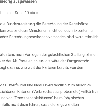
niedrig ausgewiesen!!!!
hten auf Seite 10 oben.
ks die Bundesregierung die Berechnung der Regelsätze
 dem zuständigen Ministerium nicht genügen Experten für
ischer Berechnungsmethoden vorhanden sind, wäre reichlich
pätestens nach Vorliegen der gutachtlichen Stellungnahmen.
r der Alt-Parteien so tun, als wäre der
fortgesetzte
zeigt das nur, wie weit die Parteien bereits von den
s das BVerfG klar und unmissverständlich zum Ausdruck
ziehbaren Kriterien (Verbrauchsstichproben etc.) willkürfrei
übung von “Ermessenspielräumen” beim “physischen
enfalls nicht dazu führen, dass die angewandten