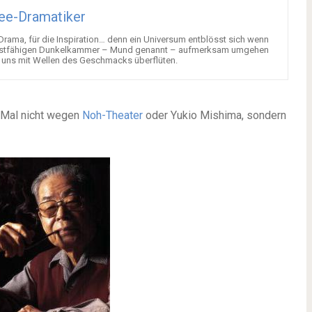
ee-Dramatiker
 Drama, für die Inspiration… denn ein Universum entblösst sich wenn
chstfähigen Dunkelkammer – Mund genannt – aufmerksam umgehen
e uns mit Wellen des Geschmacks überflüten.
 Mal nicht wegen
Noh-Theater
oder Yukio Mishima, sondern