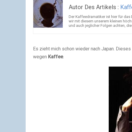
Autor Des Artikels :
Kaff
Der Kaffeedramatiker ist hier für das
wir mit diesem unserem kleinen hö
und auch jeglicher Folgen achten, di
Es zieht mich schon wieder nach Japan. Dieses
wegen
Kaffee
.