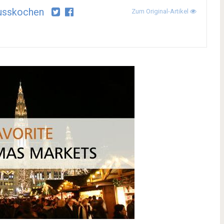
usskochen
Zum Original-Artikel