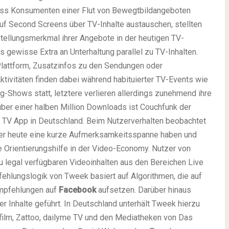
ass Konsumenten einer Flut von Bewegtbildangeboten
f Second Screens über TV-Inhalte austauschen, stellten
stellungsmerkmal ihrer Angebote in der heutigen TV-
s gewisse Extra an Unterhaltung parallel zu TV-Inhalten.
Plattform, Zusatzinfos zu den Sendungen oder
ivitäten finden dabei während habituierter TV-Events wie
ng-Shows statt, letztere verlieren allerdings zunehmend ihre
t über einer halben Million Downloads ist Couchfunk der
l TV App in Deutschland. Beim Nutzerverhalten beobachtet
zer heute eine kurze Aufmerksamkeitsspanne haben und
 Orientierungshilfe in der Video-Economy. Nutzer von
 legal verfügbaren Videoinhalten aus den Bereichen Live
ehlungslogik von Tweek basiert auf Algorithmen, die auf
empfehlungen auf
Facebook
aufsetzen. Darüber hinaus
 Inhalte geführt. In Deutschland unterhält Tweek hierzu
film, Zattoo, dailyme TV und den Mediatheken von Das