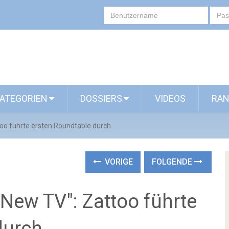
ATEGORIEN
DOSSIERS
VIDEOS
RAN
ttoo führte ersten Roundtable durch
VORIGE
FOLGENDE
"New TV": Zattoo führte
durch