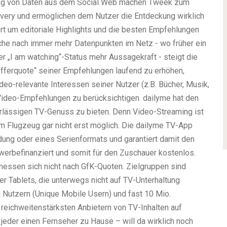
rtung von Daten aus dem Social Web machen Tweek zum
overy und ermöglichen dem Nutzer die Entdeckung wirklich
t um editoriale Highlights und die besten Empfehlungen
uche nach immer mehr Datenpunkten im Netz - wo früher ein
er „I am watching“-Status mehr Aussagekraft - steigt die
efferquote“ seiner Empfehlungen laufend zu erhöhen,
ideo-relevante Interessen seiner Nutzer (z.B. Bücher, Musik,
 Video-Empfehlungen zu berücksichtigen. dailyme hat den
erlässigen TV-Genuss zu bieten. Denn Video-Streaming ist
 im Flugzeug gar nicht erst möglich. Die dailyme TV-App
ung oder eines Serienformats und garantiert damit den
werbefinanziert und somit für den Zuschauer kostenlos.
e messen sich nicht nach GfK-Quoten. Zielgruppen sind
r Tablets, die unterwegs nicht auf TV-Unterhaltung
n Nutzern (Unique Mobile Usern) und fast 10 Mio.
reichweitenstärksten Anbietern von TV-Inhalten auf
jeder einen Fernseher zu Hause – will da wirklich noch