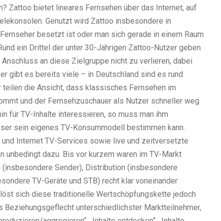
? Zattoo bietet lineares Fernsehen über das Internet, auf
elekonsolen. Genutzt wird Zattoo insbesondere in
ernseher besetzt ist oder man sich gerade in einem Raum
 Rund ein Drittel der unter 30-Jährigen Zattoo-Nutzer geben
 Anschluss an diese Zielgruppe nicht zu verlieren, dabei
r gibt es bereits viele – in Deutschland sind es rund
 teilen die Ansicht, dass klassisches Fernsehen im
mt und der Fernsehzuschauer als Nutzer schneller weg
hin für TV-Inhalte interessieren, so muss man ihm
ieser sein eigenes TV-Konsummodell bestimmen kann.
 und Internet TV-Services sowie live und zeitversetzte
n unbedingt dazu. Bis vor kurzem waren im TV-Markt
 (insbesondere Sender), Distribution (insbesondere
besondere TV-Geräte und STB) recht klar voneinander
 löst sich diese traditionelle Wertschöpfungskette jedoch
es Beziehungsgeflecht unterschiedlichster Marktteilnehmer,
produzieren/aggregieren“, „Inhalte entdecken“, „Inhalte