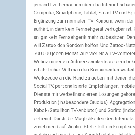
jemand live Fernsehen über das Internet schauen
Computer, Smartphone, Tablet, Smart TV und Spi
Ergänzung zum normalen TV-Konsum, wenn der F
aufhält, in dem kein Fernsehgerät verfügbar ist.
an, gar kein Fernsehgerät mehr zu besitzen. Den
will Zattoo den Sendern helfen. Und Zattoo-Nutze
700.000 jeden Monat. Alle vier New TV-Vertreter
Wohnzimmer ein Aufmerksamkeitsproblem bekom
ist als früher. Will man den Konsumenten weiter
Werkzeuge an die Hand zu geben, mit denen d
Social TV, personalisierte Empfehlungen, mobile
Dienste mit werbefinanzierten Lösungen gehöre
Produktion (insbesondere Studios), Aggregation
Kabel-/Satelliten TV-Anbieter) und Geräte (ins
getrennt. Durch die Möglichkeiten des Internets
zunehmend auf. An ihre Stelle tritt ein komplex
welche sich um die vier Kernaktivitäten „Inhalte 