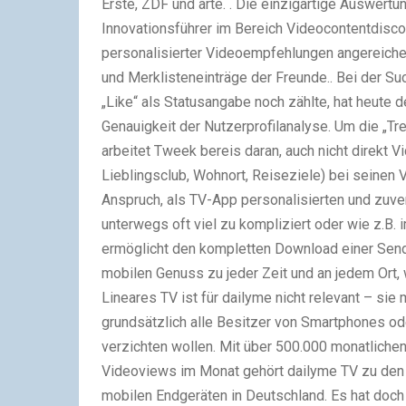
Erste, ZDF und arte. . Die einzigartige Auswe
Innovationsführer im Bereich Videocontentdisc
personalisierter Videoempfehlungen angereicher
und Merklisteneinträge der Freunde.. Bei der S
„Like“ als Statusangabe noch zählte, hat heute d
Genauigkeit der Nutzerprofilanalyse. Um die „Tr
arbeitet Tweek bereis daran, auch nicht direkt V
Lieblingsclub, Wohnort, Reiseziele) bei seinen
Anspruch, als TV-App personalisierten und zuv
unterwegs oft viel zu kompliziert oder wie z.B.
ermöglicht den kompletten Download einer Send
mobilen Genuss zu jeder Zeit und an jedem Ort, 
Lineares TV ist für dailyme nicht relevant – si
grundsätzlich alle Besitzer von Smartphones ode
verzichten wollen. Mit über 500.000 monatliche
Videoviews im Monat gehört dailyme TV zu den 
mobilen Endgeräten in Deutschland. Es hat doch 