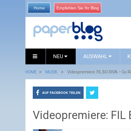
Home
Empfehlen Sie Ihr Blog
NEU
AUSWAHL
K
HOME
MUSIK
Videopremiere: FIL BO RIVA – Go Ri
AUF FACEBOOK TEILEN
Videopremiere: FIL 