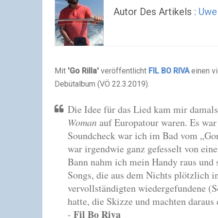
Autor Des Artikels :
Uwe
Mit
'Go Rilla'
veröffentlicht
FIL BO RIVA
einen v
Debütalbum (VÖ 22.3.2019).
Die Idee für das Lied kam mir damals
Woman
auf Europatour waren. Es war
Soundcheck war ich im Bad vom „Gorr
war irgendwie ganz gefesselt von ein
Bann nahm ich mein Handy raus und s
Songs, die aus dem Nichts plötzlich 
vervollständigten wiedergefundene (S
hatte, die Skizze und machten daraus da
Fil Bo Riva
-