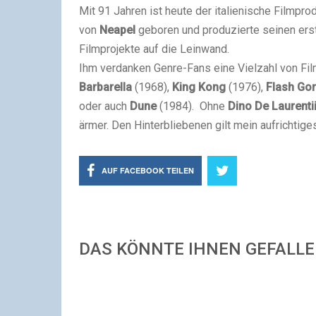
Mit 91 Jahren ist heute der italienische Filmpr
von
Neapel
geboren und produzierte seinen erst
Filmprojekte auf die Leinwand.
Ihm verdanken Genre-Fans eine Vielzahl von Fil
Barbarella
(1968),
King Kong
(1976),
Flash Go
oder auch
Dune
(1984). Ohne
Dino De Laurenti
ärmer. Den Hinterbliebenen gilt mein aufrichtiges
AUF FACEBOOK TEILEN
DAS KÖNNTE IHNEN GEFALL