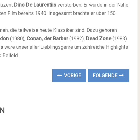
oduzent
Dino De Laurentiis
verstorben. Er wurde in der Nähe
en Film bereits 1940. Insgesamt brachte er über 150
men, die teilweise heute Klassiker sind. Dazu gehören
rdon
(1980),
Conan, der Barbar
(1982),
Dead Zone
(1983)
is
wäre unser aller Lieblingsgenre um zahlreiche Highlights
 Beileid.
VORIGE
FOLGENDE
EN