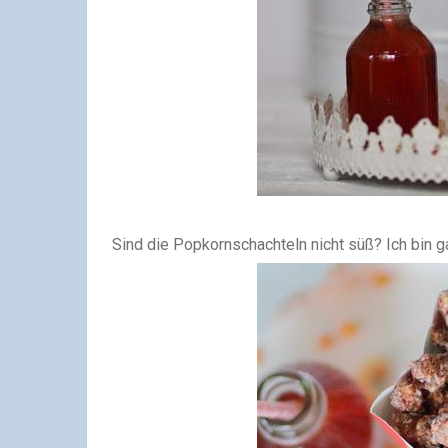
Sind die Popkornschachteln nicht süß? Ich bin gan