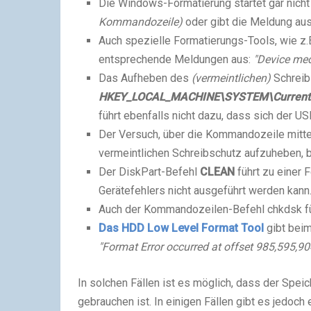
Die Windows-Formatierung startet gar nicht
Kommandozeile)
oder gibt die Meldung a
Auch spezielle Formatierungs-Tools, wie z.
entsprechende Meldungen aus:
"Device medi
Das Aufheben des
(vermeintlichen)
Schreib
HKEY_LOCAL_MACHINE\SYSTEM\CurrentCon
führt ebenfalls nicht dazu, dass sich der US
Der Versuch, über die Kommandozeile mitt
vermeintlichen Schreibschutz aufzuheben, b
Der DiskPart-Befehl
CLEAN
führt zu einer
Gerätefehlers nicht ausgeführt werden kann
Auch der Kommandozeilen-Befehl chkdsk fü
Das HDD Low Level Format Tool
gibt beim
"Format Error occurred at offset 985,595,904
In solchen Fällen ist es möglich, dass der Speic
gebrauchen ist. In einigen Fällen gibt es jedoch 