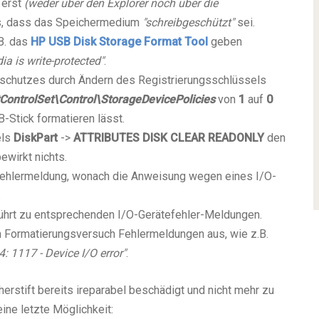
 erst
(weder über den Explorer noch über die
us, dass das Speichermedium
"schreibgeschützt"
sei.
B. das
HP USB Disk Storage Format Tool
geben
a is write-protected"
.
schutzes durch Ändern des Registrierungsschlüssels
trolSet\Control\StorageDevicePolicies
von
1
auf
0
B-Stick formatieren lässt.
els
DiskPart
->
ATTRIBUTES DISK CLEAR READONLY
den
ewirkt nichts.
 Fehlermeldung, wonach die Anweisung wegen eines I/O-
.
hrt zu entsprechenden I/O-Gerätefehler-Meldungen.
 Formatierungsversuch Fehlermeldungen aus, wie z.B.
: 1117 - Device I/O error"
.
herstift bereits ireparabel beschädigt und nicht mehr zu
eine letzte Möglichkeit: