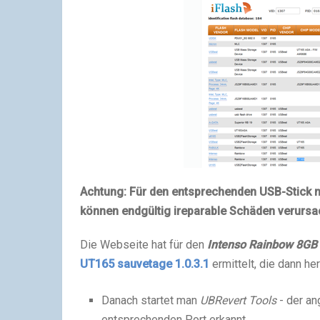
Achtung:
Für den entsprechenden USB-Stick n
können endgültig ireparable Schäden verursa
Die Webseite hat für den
Intenso Rainbow 8GB
UT165 sauvetage 1.0.3.1
ermittelt, die dann h
Danach startet man
UBRevert Tools
- der a
entsprechenden Port erkannt.