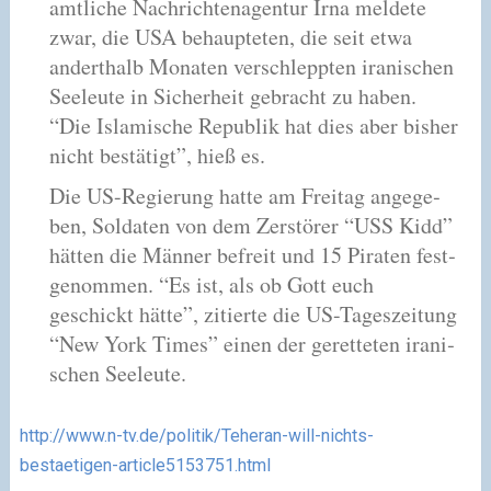
amt­li­che Nachrichtenagentur Irna mel­dete
zwar, die USA behaup­te­ten, die seit etwa
andert­halb Monaten ver­schlepp­ten ira­ni­schen
Seeleute in Sicherheit gebracht zu haben.
“Die Islamische Republik hat dies aber bis­her
nicht bestä­tigt”, hieß es.
Die US-Regierung hatte am Freitag ange­ge­
ben, Soldaten von dem Zerstörer “USS Kidd”
hät­ten die Männer befreit und 15 Piraten fest­
ge­nom­men. “Es ist, als ob Gott euch
geschickt hätte”, zitierte die US-Tageszeitung
“New York Times” einen der geret­te­ten ira­ni­
schen Seeleute.
http://www.n-tv.de/politik/Teheran-will-nichts-
bestaetigen-article5153751.html