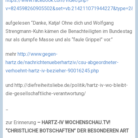
https://www.facebook.com/video.php?
v=824598260905502&set=vb.214211071944227&type=2&th
aufgelesen “Danke, Katja! Ohne dich und Wolfgang
Strengmann-Kuhn kämen die Benachteiligten im Bundestag
nur als dumpfe Masse und als “faule Grippel” vor.”
mehr
http://www.gegen-
hartz.de/nachrichtenueberhartziv/csu-abgeordneter-
verhoehnt-hartz-iv-bezieher-90016245.php
und http://diefreiheitsliebe.de/politik/hartz-iv-wo-bleibt-
die-gesellschaftliche-verantwortung/
_
zur Erinnerung
– HARTZ-IV WOCHENSCHAU.TV!
“CHRISTLICHE BOTSCHAFTEN” DER BESONDEREN ART