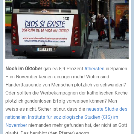
Noch im Oktober
gab es 8,9 Prozent
Atheisten
in Spanien
– im November keinen einzigen mehr! Wohin sind
Hunderttausende von Menschen plötzlich verschwunden?
Oder sollten die Werbekampagnen der katholischen Kirche
plötzlich gandenlosen Erfolg vorweisen können? Man
weiss es nicht. Sicher ist nur, dass die
neueste Studie des
nationalen Instituts für soziologische Studien (CIS) im
November
niemanden mehr gefunden hat, der nicht an Gott
glaubt. Das beruhigt (den Pfarrer) enorm.