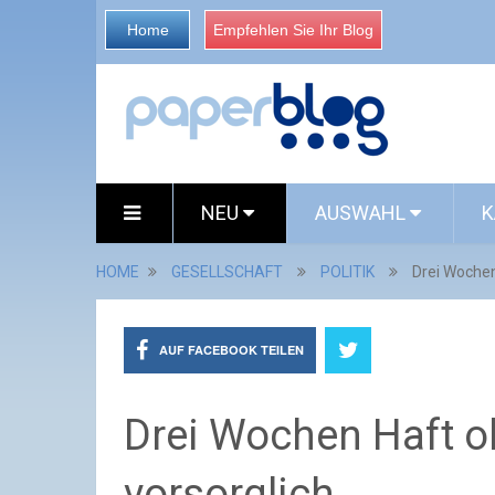
Home
Empfehlen Sie Ihr Blog
NEU
AUSWAHL
K
HOME
GESELLSCHAFT
POLITIK
Drei Wochen
AUF FACEBOOK TEILEN
Drei Wochen Haft 
vorsorglich