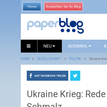
Home
Empfehlen Sie Ihr Blog
NEU
AUSWAHL
K
HOME
GESELLSCHAFT
POLITIK
Ukraine Kri
AUF FACEBOOK TEILEN
Ukraine Krieg: Rede
Schmalz