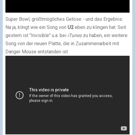
Super Bowl, größtmögliches Getöse - und das Ergebnis:
Na ja, klingt wie ein Song von
U2
eben zu klingen hat. Seit
gestern ist "Invisible" u.a. bei
iTunes
zu haben, ein weitere
Song von der neuen Platte, die in Zusammenarbeit mit
Danger Mouse entstanden ist.