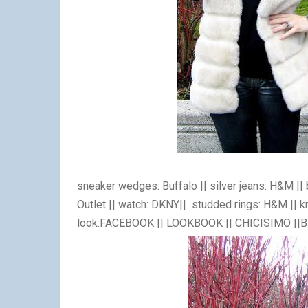
sneaker wedges: Buffalo
|| silver jeans: H&M
||
Outlet
|| watch: DKNY
|| studded rings: H&M
||
kn
look:
FACEBOOK
||
LOOKBOOK
||
CHICISIMO
|
|
B