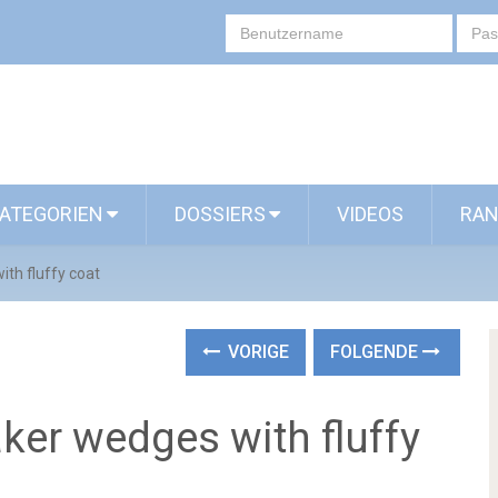
ATEGORIEN
DOSSIERS
VIDEOS
RAN
th fluffy coat
VORIGE
FOLGENDE
ker wedges with fluffy