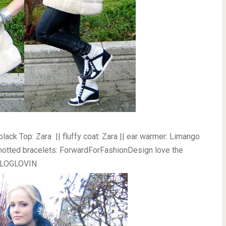
 black Top: Zara
|| fluffy coat: Zara
|| ear warmer: Limango
otted bracelets: ForwardForFashionDesign
love the
LOGLOVIN