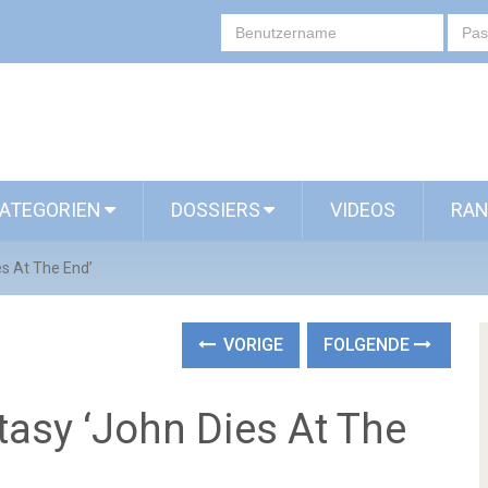
ATEGORIEN
DOSSIERS
VIDEOS
RAN
es At The End’
VORIGE
FOLGENDE
ntasy ‘John Dies At The