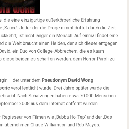
, die eine einzigartige außerkörperliche Erfahrung
 ‚Sauce’. Jeder der die Droge nimmt driftet durch die Zeit
kkehrt, ist nicht länger ein Mensch. Auf einmal findet eine
nd die Welt braucht einen Helden, der sich dieser entgegen
David, ein Duo von College-Abbrechern, die es kaum
ob diese beiden es schaffen werden, dem Horror Paroli zu
rgin – der unter dem
Pseudonym David Wong
erie
veröffentlicht wurde. Drei Jahre später wurde die
gebracht. Nach Schätzungen haben etwa 70.000 Menschen
eptember 2008 aus dem Internet entfernt wurden.
er Regisseur von Filmen wie ‚Bubba Ho-Tep’ und der ‚Das
John übernehmen Chase Williamson und Rob Mayes.