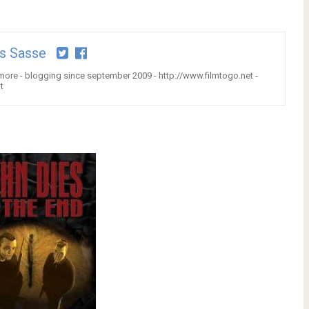
s Sasse
 more - blogging since september 2009 - http://www.filmtogo.net -
t