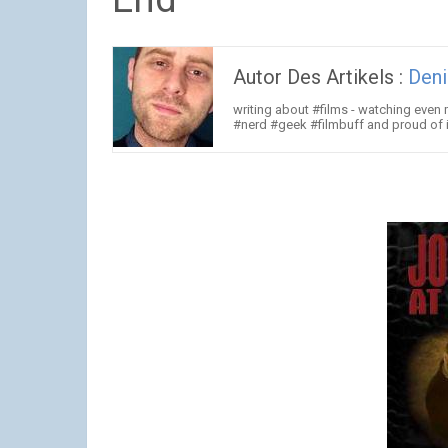
Autor Des Artikels :
Deni
writing about #films - watching even
#nerd #geek #filmbuff and proud of i