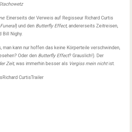
 Stachowetz
me
: Einerseits der Verweis auf Regisseur Richard Curtis
 Funeral
) und den
Butterfly Effect
, andererseits Zeitreisen,
Bill Nighy.
s, man kann nur hoffen das keine Körperteile verschwinden,
esehen? Oder den
Butterfly Effect
? Grauslich!). Der
er Zeit
, was immerhin besser als
Vergiss mein nicht
ist.
ichard CurtisTrailer