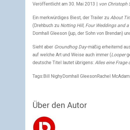
Veröffentlicht am
30. Mai 2013 |
von Christoph
Ein merkwürdiges Biest, der Trailer zu
About Ti
(Drehbuch zu
Notting Hill, Four Weddings and a
Domhall Gleeson (jup, der Sohn von Brendan) und 
Sieht aber
Groundhog Day
-mäßig erheiternd au
auf welche Art und Weise auch immer (
Looper
g
deutsche Titel lautet übrigens:
Alles eine Frage d
Tags:
Bill NighyDomhall GleesonRachel McAdamsR
Über den Autor