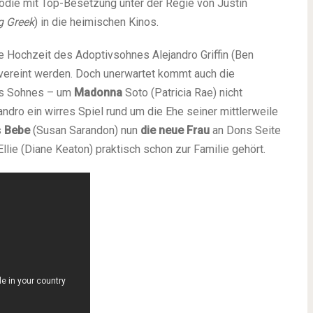
die mit Top-Besetzung unter der Regie von Justin
g Greek
) in die heimischen Kinos.
ie Hochzeit des Adoptivsohnes Alejandro Griffin (Ben
vereint werden. Doch unerwartet kommt auch die
res Sohnes – um
Madonna
Soto (Patricia Rae) nicht
ndro ein wirres Spiel rund um die Ehe seiner mittlerweile
s
Bebe
(Susan Sarandon) nun
die neue Frau
an Dons Seite
Ellie (Diane Keaton) praktisch schon zur Familie gehört.