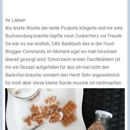
Ihr Lieben
Als letzte Woche der nette Posbote klingelte und mir ein
e
Buchsendung brachte hüpfte mein ZuckerHerz vor Freude.
Da
war es nun endlich,
DAS B
ackbuch das in der Food-
Blogger-Community
im Moment eg
al wo man hinschaut
überall ge
zeigt wird. Schon beim ersten Du
rchblättern ist
mir ein Rezept aufge
fallen für das ich mal nicht den
Backofen brauche sondern den Herd
! Sehr ungewöhnlich
für mich aber diese kleine Sünde musste ich nachmachen