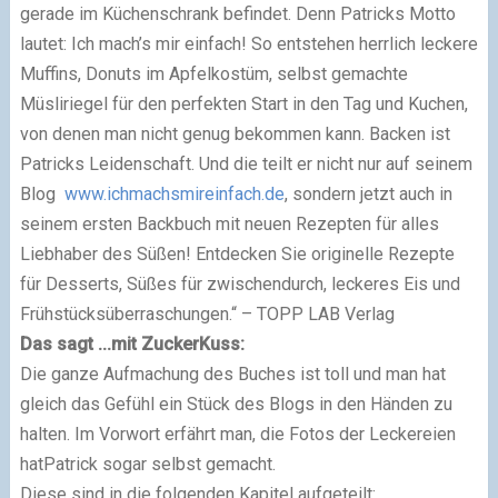
gerade im Küchenschrank befindet. Denn Patricks Motto
lautet: Ich mach’s mir einfach! So entstehen herrlich leckere
Muffins, Donuts im Apfelkostüm, selbst gemachte
Müsliriegel für den perfekten Start in den Tag und Kuchen,
von denen man nicht genug bekommen kann. Backen ist
Patricks Leidenschaft. Und die teilt er nicht nur auf seinem
Blog
www.ichmachsmireinfach.de
, sondern jetzt auch in
seinem ersten Backbuch mit neuen Rezepten für alles
Liebhaber des Süßen! Entdecken Sie originelle Rezepte
für Desserts, Süßes für zwischendurch, leckeres Eis und
Frühstücksüberraschungen.“ –
TOPP LAB
Verlag
Das sagt ...mit ZuckerKuss
:
Die ganze Aufmachung des Buches ist toll
und m
an hat
gleich das Gefühl ein Stück des Blogs in den Händen zu
halten. Im Vorwort erfährt man,
d
ie Fotos der Leckereien
hat
Patrick sogar selbst gemacht.
Die
se
sind in die folgenden Kapitel aufgeteilt: