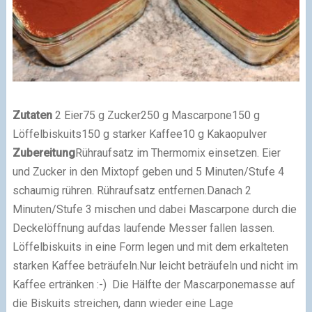
Zutaten
2 Eier
75 g Zucker
250 g Mascarpone
150 g
Löffelbiskuits
150 g starker Kaffee
10 g Kakaopulver
Zubereitung
Rühraufsatz im Thermomix einsetzen. Eier
und Zucker in den Mixtopf geben und
5 Minuten/Stufe 4
schaumig rühren. Rühraufsatz entfernen.
Danach 2
Minuten/Stufe 3 mischen und dabei Mascarpone durch die
Deckelöffnung auf
das laufende Messer fallen lassen.
Löffelbiskuits in eine Form legen und mit dem erkalteten
starken Kaffee beträufeln.
Nur leicht beträufeln und nicht im
Kaffee ertränken :-)
Die Hälfte der Mascarponemasse auf
die Biskuits streichen, dann wieder eine Lage