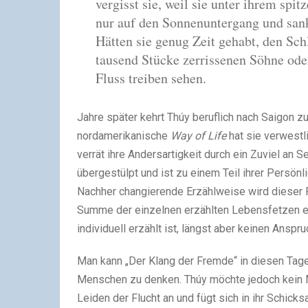
vergisst sie, weil sie unter ihrem sp
nur auf den Sonnenuntergang und sank
Hätten sie genug Zeit gehabt, den Schl
tausend Stücke zerrissenen Söhne od
Fluss treiben sehen.
Jahre später kehrt Thúy beruflich nach Saigon 
nordamerikanische
Way of Life
hat sie verwestli
verrät ihre Andersartigkeit durch ein Zuviel an 
übergestülpt und ist zu einem Teil ihrer Persön
Nachher changierende Erzählweise wird dieser P
Summe der einzelnen erzählten Lebensfetzen er
individuell erzählt ist, längst aber keinen Anspru
Man kann „Der Klang der Fremde“ in diesen Tagen
Menschen zu denken. Thúy möchte jedoch kein M
Leiden der Flucht an und fügt sich in ihr Schick