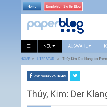
Home
Empfehlen Sie Ihr Blog
NEU
AUSWAHL
K
HOME
LITERATUR
Thúy, Kim: Der Klang der Fre
AUF FACEBOOK TEILEN
Thúy, Kim: Der Kla