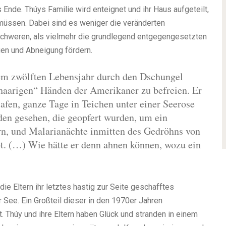
 Ende. Thúys Familie wird enteignet und ihr Haus aufgeteilt,
 müssen. Dabei sind es weniger die veränderten
chweren, als vielmehr die grundlegend entgegengesetzten
en und Abneigung fördern.
nem zwölften Lebensjahr durch den Dschungel
haarigen“ Händen der Amerikaner zu befreien. Er
lafen, ganze Tage in Teichen unter einer Seerose
den gesehen, die geopfert wurden, um ein
rn, und Malarianächte inmitten des Gedröhns von
t. (…) Wie hätte er denn ahnen können, wozu ein
ie Eltern ihr letztes hastig zur Seite geschafftes
ee. Ein Großteil dieser in den 1970er Jahren
t. Thúy und ihre Eltern haben Glück und stranden in einem