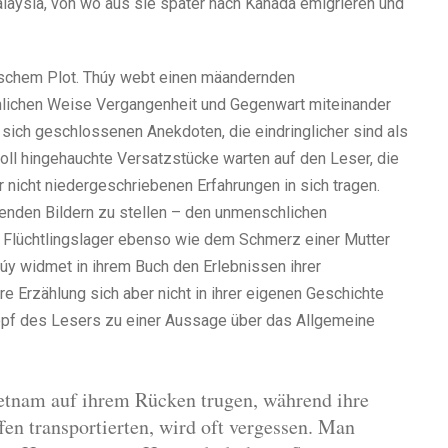
alaysia, von wo aus sie später nach Kanada emigrieren und
ischem Plot. Thúy webt einen mäandernden
önlichen Weise Vergangenheit und Gegenwart miteinander
n sich geschlossenen Anekdoten, die eindringlicher sind als
oll hingehauchte Versatzstücke warten auf den Leser, die
 nicht niedergeschriebenen Erfahrungen in sich tragen.
enden Bildern zu stellen – den unmenschlichen
 Flüchtlingslager ebenso wie dem Schmerz einer Mutter
húy widmet in ihrem Buch den Erlebnissen ihrer
 Erzählung sich aber nicht in ihrer eigenen Geschichte
Kopf des Lesers zu einer Aussage über das Allgemeine
Vietnam auf ihrem Rücken trugen, während ihre
n transportierten, wird oft vergessen. Man