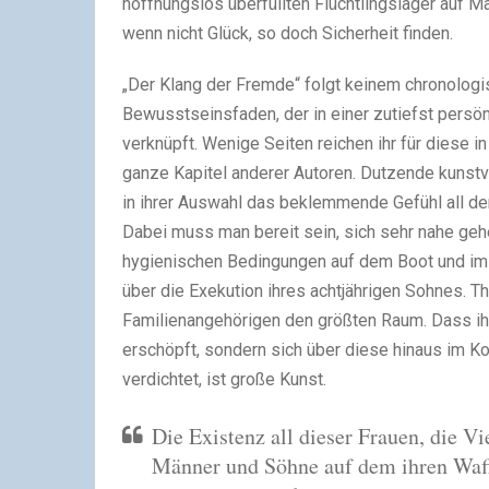
hoffnungslos überfüllten Flüchtlingslager auf M
wenn nicht Glück, so doch Sicherheit finden.
„Der Klang der Fremde“ folgt keinem chronolog
Bewusstseinsfaden, der in einer zutiefst pers
verknüpft. Wenige Seiten reichen ihr für diese i
ganze Kapitel anderer Autoren. Dutzende kunstv
in ihrer Auswahl das beklemmende Gefühl all der
Dabei muss man bereit sein, sich sehr nahe geh
hygienischen Bedingungen auf dem Boot und im
über die Exekution ihres achtjährigen Sohnes. T
Familienangehörigen den größten Raum. Dass ihre
erschöpft, sondern sich über diese hinaus im 
verdichtet, ist große Kunst.
Die Existenz all dieser Frauen, die 
Männer und Söhne auf dem ihren Waffe