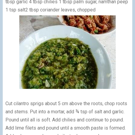
tbsp garlic 4 tbsp chilies 1 tbsp palm sugar, namthan peep
1 tsp salt2 tbsp coriander leaves, chopped
Cut cilantro sprigs about 5 cm above the roots, chop roots
and stems. Put into a mortar, add ¾ tsp of salt and garlic.
Pound until all is soft. Add chilies and continue to pound.
Add lime filets and pound until a smooth paste is formed.