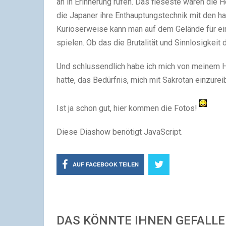
an in Erinnerung rufen. Das fieseste waren die 
die Japaner ihre Enthauptungstechnik mit den h
Kurioserweise kann man auf dem Gelände für ein
spielen. Ob das die Brutalität und Sinnlosigkeit 
Und schlussendlich habe ich mich von meinem Hu
hatte, das Bedürfnis, mich mit Sakrotan einzurei
Ist ja schon gut, hier kommen die Fotos!
Diese Diashow benötigt JavaScript.
AUF FACEBOOK TEILEN
DAS KÖNNTE IHNEN GEFALL