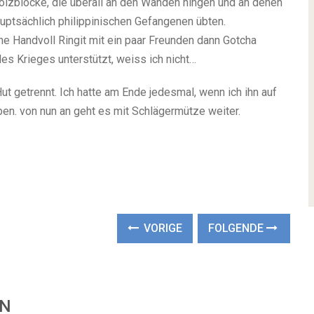
Holzblöcke, die überall an den Wänden hingen und an denen
auptsächlich philippinischen Gefangenen übten.
e Handvoll Ringit mit ein paar Freunden dann Gotcha
des Krieges unterstützt, weiss ich nicht…
t getrennt. Ich hatte am Ende jedesmal, wenn ich ihn auf
ben. von nun an geht es mit Schlägermütze weiter.
VORIGE
FOLGENDE
EN