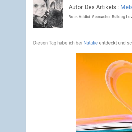
Autor Des Artikels :
Mela
Book Addict. Geocacher. Bulldog Love
Diesen Tag habe ich bei
Natalie
entdeckt und sc