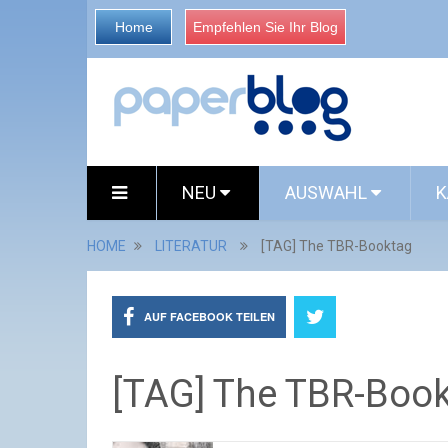
Home
Empfehlen Sie Ihr Blog
NEU
AUSWAHL
K
HOME
LITERATUR
[TAG] The TBR-Booktag
AUF FACEBOOK TEILEN
[TAG] The TBR-Boo