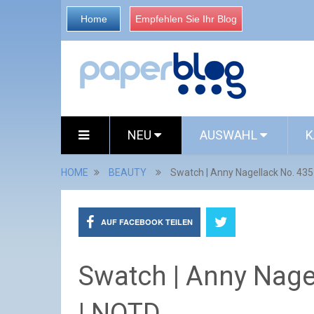
Home
Empfehlen Sie Ihr Blog
NEU
AUSWAHL
K
HOME
BEAUTY
Swatch | Anny Nagellack No. 435
AUF FACEBOOK TEILEN
Swatch | Anny Nagel
| NOTD