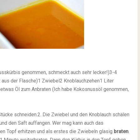
nusskürbis genommen, schmeckt auch sehr lecker!)3-4
ft aus der Flasche)1 Zwiebel2 Knoblauchzehen1 Liter
etwas Öl zum Anbraten (Ich habe Kokosnussöl genommen,
 Stücke schneiden.2. Die Zwiebel und den Knoblauch schälen
 und den Saft auffangen. Wer mag kann auch das
en Topf erhitzen und als erstes die Zwiebeln glasig
braten
.
1 Minute weiterbraten. Dann den Kürbis in den Topf geben