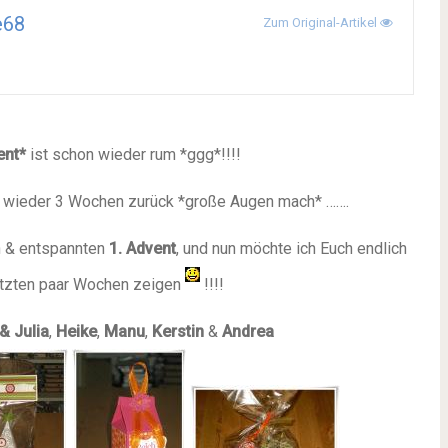
e68
Zum Original-Artikel
ent*
ist schon wieder rum *ggg*!!!!
n wieder 3 Wochen zurück *große Augen mach* …….
en & entspannten
1. Advent
, und nun möchte ich Euch endlich
etzten paar Wochen zeigen
!!!!
& Julia
,
Heike
,
Manu
,
Kerstin
&
Andrea