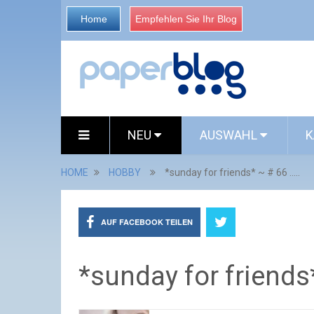
Home
Empfehlen Sie Ihr Blog
NEU
AUSWAHL
K
HOME
HOBBY
*sunday for friends* ~ # 66 …..
AUF FACEBOOK TEILEN
*sunday for friends