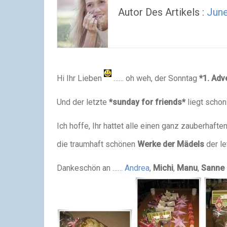
Autor Des Artikels :
Jun
Hi Ihr Lieben
…… oh weh, der Sonntag
*1. Adv
Und der letzte
*sunday for friends*
liegt scho
Ich hoffe, Ihr hattet alle einen ganz zauberhaft
die traumhaft schönen
Werke der Mädels
der l
Dankeschön an ……
Andrea
,
Michi
,
Manu
,
Sanne 