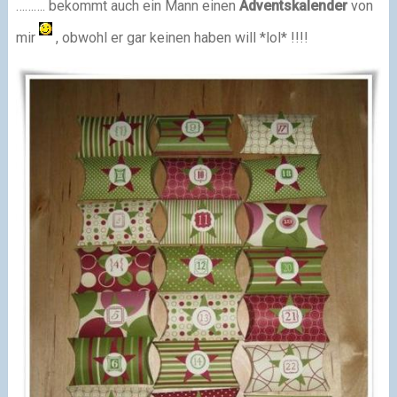
………. bekommt auch ein Mann einen
Adventskalender
von
mir
, obwohl er gar keinen haben will *lol* !!!!