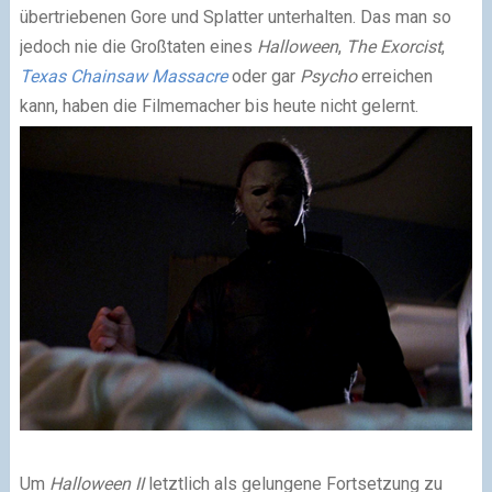
übertriebenen Gore und Splatter unterhalten. Das man so
jedoch nie die Großtaten eines
Halloween
,
The Exorcist
,
Texas Chainsaw Massacre
oder gar
Psycho
erreichen
kann, haben die Filmemacher bis heute nicht gelernt.
Um
Halloween II
letztlich als gelungene Fortsetzung zu