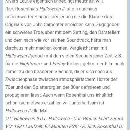
Myers Laurie eigentlich unbedingt meucheln will.
Rick Rosenthals
Halloween II
ist ein durchaus
sehenswerter Slasher, der jedoch nie die Klasse des
Originals von John Carpenter erreichen kann. Zugegeben
ein schweres Erbe, aber mit dem Setting, den Darstellern
und dem nach wie vor starken Soundtrack, hätte man
durchaus mehr machen können. Vergleicht man mit
Halloween II
jedoch mit den vielen Sequels jener Zeit, z.B.
für die
Nightmare
- und
Friday
-Reihen, gehört der Film noch
immer zu den besseren Slashern, da er sich noch als
Zwischenphase zwischen atmosphärischem Horror der
70er und den Splatterorgien der 80er definieren und
propagieren lässt. Auch wenn Rosenthal uns inhaltlich
schon kaum etwas erzählen will, unterhaltsam ist
Halloween II
alle Mal.
OT: Halloween II DT: Halloween - Das Grauen kehrt zurück
VÖ: 1981 Laufzeit: 92 Minuten FSK: - R: Rick Rosenthal D: