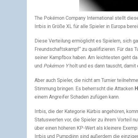
The Pokémon Company International stellt dies
Irrbis in Größe XL für alle Spieler in Europa berei
Diese Verteilung ermöglicht es Spielern, sich gan
Freundschaftskampf“ zu qualifizieren. Für das T
seiner Kampfbox haben. Am leichtesten geht das
und
Pokémon Y
holt und es dann tauscht, damit
Aber auch Spieler, die nicht am Turnier teilnehm
Stimmung bringen. Es beherrscht die Attacken
H
einem Angreifer Schaden zufügen kann.
Irrbis, die der Kategorie Kürbis angehören, komm
Statuswerten vor, die Spieler zu ihrem Vorteil 
über einen höheren KP-Wert als kleinere Exem
Irrbis und Pumpdjinn sind außerdem die einzig