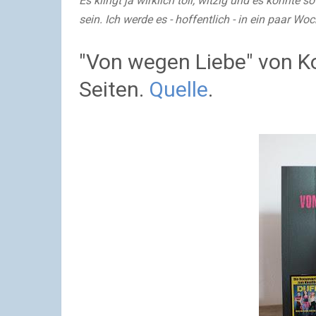
Es klingt ja wirklich toll, witzig und es könnte
sein.
Ich werde es - hoffentlich - in ein paar Wo
"Von wegen Liebe" von Ko
Seiten.
Quelle
.