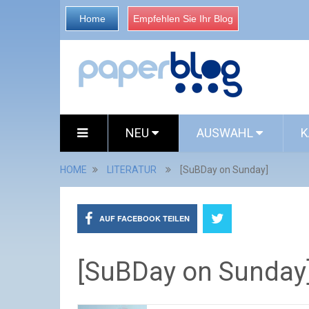
Home
Empfehlen Sie Ihr Blog
NEU
AUSWAHL
K
HOME
LITERATUR
[SuBDay on Sunday]
AUF FACEBOOK TEILEN
[SuBDay on Sunday