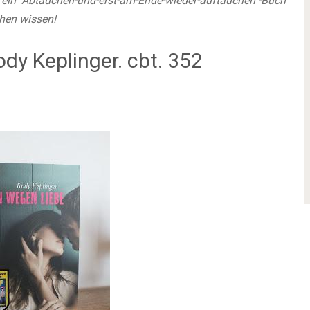
 so ein "Abtauchen-und-erst-am-Ende-wieder-auftauchen"-Buch
chen wissen!
dy Keplinger. cbt. 352