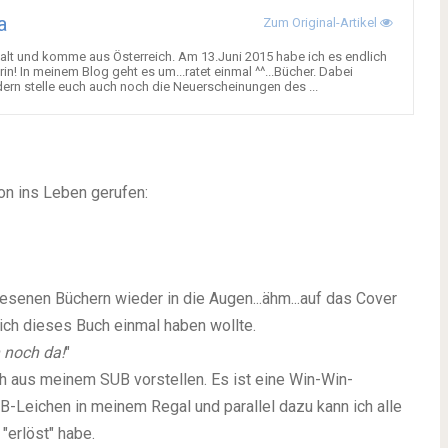
a
Zum Original-Artikel
re alt und komme aus Österreich. Am 13.Juni 2015 habe ich es endlich
! In meinem Blog geht es um...ratet einmal ^^...Bücher. Dabei
dern stelle euch auch noch die Neuerscheinungen des ...
ion ins Leben gerufen:
senen Büchern wieder in die Augen...ähm...auf das Cover
ich dieses Buch einmal haben wollte.
 noch da!
"
 aus meinem SUB vorstellen. Es ist eine Win-Win-
SUB-Leichen in meinem Regal und parallel dazu kann ich alle
"erlöst" habe.