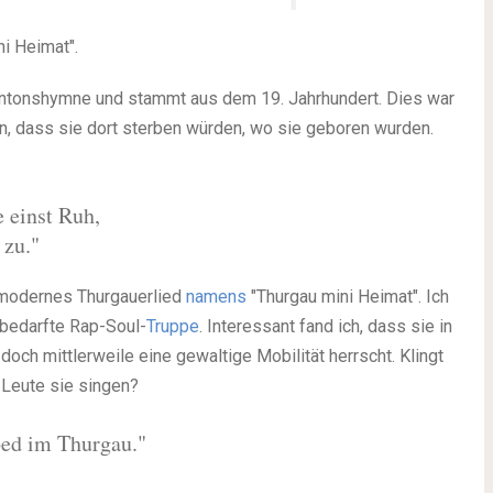
i Heimat".
Kantonshymne und stammt aus dem 19. Jahrhundert. Dies war
en, dass sie dort sterben würden, wo sie geboren wurden.
 einst Ruh,
 zu."
t modernes Thurgauerlied
namens
"Thurgau mini Heimat". Ich
nbedarfte Rap-Soul-
Truppe
. Interessant fand ich, dass sie in
ch mittlerweile eine gewaltige Mobilität herrscht. Klingt
 Leute sie singen?
bed im Thurgau."