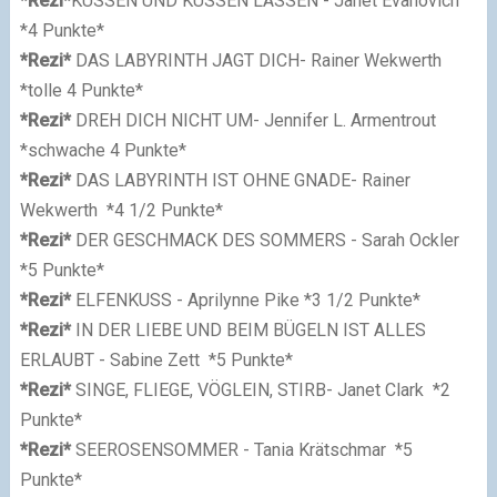
*Rezi*
KÜSSEN UND KÜSSEN LASSEN - Janet Evanovich
*4 Punkte*
*Rezi*
DAS LABYRINTH JAGT DICH
- Rainer Wekwerth
*
tolle
4 Punkte*
*Rezi*
DREH DICH NICHT UM
- Jennifer L. Armentrout
*
schwache
4 Punkte*
*Rezi*
DAS LABYRINTH IST OHNE GNADE
- Rainer
Wekwerth
*4 1/2 Punkte*
*Rezi*
DER GESCHMACK DES SOMMERS - Sarah Ockler
*5 Punkte*
*Rezi*
ELFENKUSS - Aprilynne Pike
*3 1/2 Punkte*
*Rezi*
IN DER LIEBE UND BEIM BÜGELN IST ALLES
ERLAUBT
- Sabine Zett
*5 Punkte*
*Rezi*
SINGE, FLIEGE, VÖGLEIN, STIRB- Janet Clark
*2
Punkte*
*Rezi*
SEEROSENSOMMER
- Tania Krätschmar
*5
Punkte*