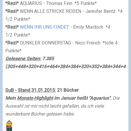
*Rezi*
AQUARIUS - Thomas Finn
*5 Punkte*
*Rezi*
WENN ALLE STRICKE REIßEN - Jennifer Bentz
*4
1/2 Punkte*
*Rezi*
WENN IHR UNS FINDET
- Emily Murdoch
*4
1/2 Punkte*
*Rezi*
DUNKLER DONNERSTAG
- Nicci French
*
tolle
4
Punkte*
Gelesene Seiten:
7.385
(305+448+320+416+464+384+384+320+352+384+344+416
SuB - Stand 31.01.2015:
21 Bücher
Mein
Monats-Highlight
im Januar heißt "Aquarius".
Die
Auswahl ist mir nicht leicht gefallen, da ich viele
wunderbare Bücher gelesen habe.