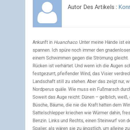
Autor Des Artikels :
Kon
Ankunft in
Huanchaco
. Unter meine Hände ist ei
spannen. Ich spüre noch immer den gnadenlose
einem Schwimmen gegen die Strömung gleicht. Br
Rücken ist verhärtet. Und wenn ich die Augen sc
festgezurrt, pfeifender Wind, das Visier verdre
Landschaft still zu stehen. Aber das zeigt nur, 
Nordperus quäle. Wie muss ein Fußmarsch durch 
Soweit das Auge reicht: Dünen – gelblich, weiß,
Büsche, Bäume, die nie die Kraft hatten dem Wi
Sattelschlepper kriechen wie Würmer dahin, fre
Benzin. Links und Rechts, einen Steinwurf von de
Spalier, als wären sie zu ängstlich, um alleine 