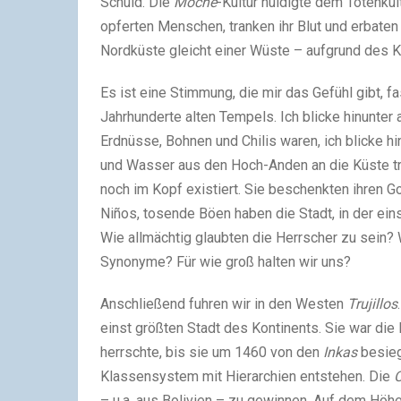
Schuld. Die
Moche
-Kultur huldigte dem Totenkul
opferten Menschen, tranken ihr Blut und erbaten
Nordküste gleicht einer Wüste – aufgrund des K
Es ist eine Stimmung, die mir das Gefühl gibt, f
Jahrhunderte alten Tempels. Ich blicke hinunter 
Erdnüsse, Bohnen und Chilis waren, ich blicke hi
und Wasser aus den Hoch-Anden an die Küste trans
noch im Kopf existiert. Sie beschenkten ihren Go
Niños, tosende Böen haben die Stadt, in der ein
Wie allmächtig glaubten die Herrscher zu sein? 
Synonyme? Für wie groß halten wir uns?
Anschließend fuhren wir in den Westen
Trujillos
einst größten Stadt des Kontinents. Sie war die
herrschte, bis sie um 1460 von den
Inkas
besieg
Klassensystem mit Hierarchien entstehen. Die
– u.a. aus Bolivien – zu gewinnen. Auf dem Höh