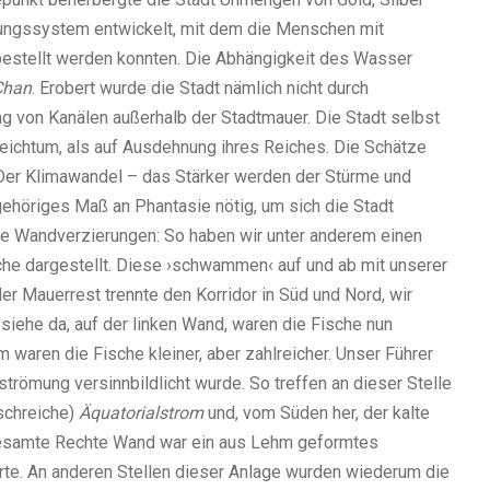
ungssystem entwickelt, mit dem die Menschen mit
bestellt werden konnten. Die Abhängigkeit des Wasser
Chan
. Erobert wurde die Stadt nämlich nicht durch
ng von Kanälen außerhalb der Stadtmauer. Die Stadt selbst
Reichtum, als auf Ausdehnung ihres Reiches. Die Schätze
 Der Klimawandel – das Stärker werden der Stürme und
 gehöriges Maß an Phantasie nötig, um sich die Stadt
ie Wandverzierungen: So haben wir unter anderem einen
sche dargestellt. Diese ›schwammen‹ auf und ab mit unserer
der Mauerrest trennte den Korridor in Süd und Nord, wir
 siehe da, auf der linken Wand, waren die Fische nun
 waren die Fische kleiner, aber zahlreicher. Unser Führer
strömung versinnbildlicht wurde. So treffen an dieser Stelle
ischreiche)
Äquatorialstrom
und, vom Süden her, der kalte
gesamte Rechte Wand war ein aus Lehm geformtes
rte. An anderen Stellen dieser Anlage wurden wiederum die