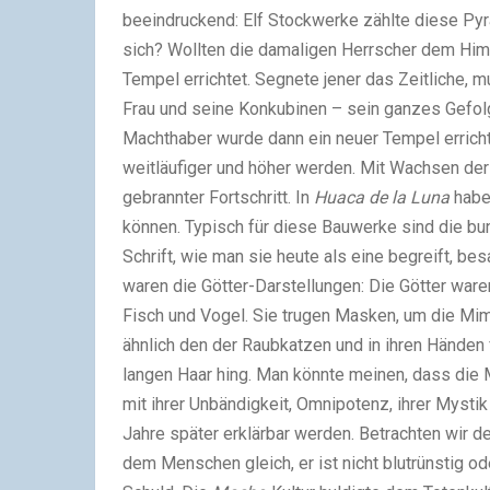
beeindruckend: Elf Stockwerke zählte diese Pyr
sich? Wollten die damaligen Herrscher dem Himm
Tempel errichtet. Segnete jener das Zeitliche, 
Frau und seine Konkubinen – sein ganzes Gefo
Machthaber wurde dann ein neuer Tempel erricht
weitläufiger und höher werden. Mit Wachsen de
gebrannter Fortschritt. In
Huaca de la Luna
habe
können. Typisch für diese Bauwerke sind die bu
Schrift, wie man sie heute als eine begreift, be
waren die Götter-Darstellungen: Die Götter war
Fisch und Vogel. Sie trugen Masken, um die Mim
ähnlich den der Raubkatzen und in ihren Hände
langen Haar hing. Man könnte meinen, dass die M
mit ihrer Unbändigkeit, Omnipotenz, ihrer Myst
Jahre später erklärbar werden. Betrachten wir d
dem Menschen gleich, er ist nicht blutrünstig od