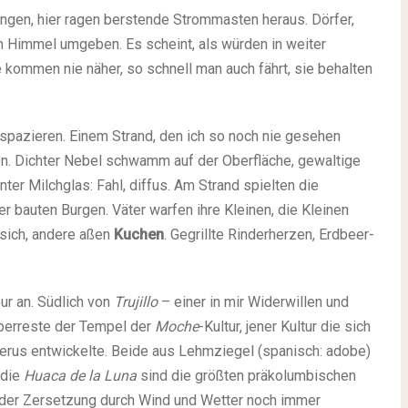
ngen, hier ragen berstende Strommasten heraus. Dörfer,
m Himmel umgeben. Es scheint, als würden in weiter
e kommen nie näher, so schnell man auch fährt, sie behalten
spazieren. Einem Strand, den ich so noch nie gesehen
n. Dichter Nebel schwamm auf der Oberfläche, gewaltige
ter Milchglas: Fahl, diffus. Am Strand spielten die
er bauten Burgen. Väter warfen ihre Kleinen, die Kleinen
 sich, andere aßen
Kuchen
. Gegrillte Rinderherzen, Erdbeer-
ur an. Südlich von
Trujillo
– einer in mir Widerwillen und
berreste der Tempel der
Moche
-Kultur, jener Kultur die sich
erus entwickelte. Beide aus Lehmziegel (spanisch: adobe)
 die
Huaca de la Luna
sind die größten präkolumbischen
z der Zersetzung durch Wind und Wetter noch immer