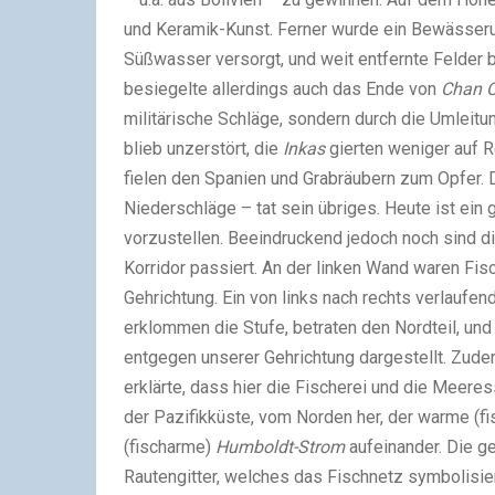
und Keramik-Kunst. Ferner wurde ein Bewässer
Süßwasser versorgt, und weit entfernte Felder 
besiegelte allerdings auch das Ende von
Chan 
militärische Schläge, sondern durch die Umleitu
blieb unzerstört, die
Inkas
gierten weniger auf 
fielen den Spanien und Grabräubern zum Opfer.
Niederschläge – tat sein übriges. Heute ist ein
vorzustellen. Beeindruckend jedoch noch sind d
Korridor passiert. An der linken Wand waren Fi
Gehrichtung. Ein von links nach rechts verlaufen
erklommen die Stufe, betraten den Nordteil, und
entgegen unserer Gehrichtung dargestellt. Zudem
erklärte, dass hier die Fischerei und die Meeres
der Pazifikküste, vom Norden her, der warme (f
(fischarme)
Humboldt-Strom
aufeinander. Die 
Rautengitter, welches das Fischnetz symbolisie