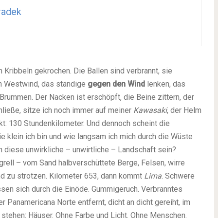
radek
n Kribbeln gekrochen. Die Ballen sind verbrannt, sie
n Westwind, das ständige
gegen den Wind
lenken, das
ummen. Der Nacken ist erschöpft, die Beine zittern, der
hließe, sitze ich noch immer auf meiner
Kawasaki
, der Helm
ckt: 130 Stundenkilometer. Und dennoch scheint die
wie klein ich bin und wie langsam ich mich durch die Wüste
diese unwirkliche – unwirtliche – Landschaft sein?
 grell – vom Sand halbverschüttete Berge, Felsen, wirre
nd zu strotzen. Kilometer 653, dann kommt
Lima
. Schwere
ssen sich durch die Einöde. Gummigeruch. Verbranntes
r Panamericana Norte entfernt, dicht an dicht gereiht, im
zu stehen: Häuser. Ohne Farbe und Licht. Ohne Menschen.