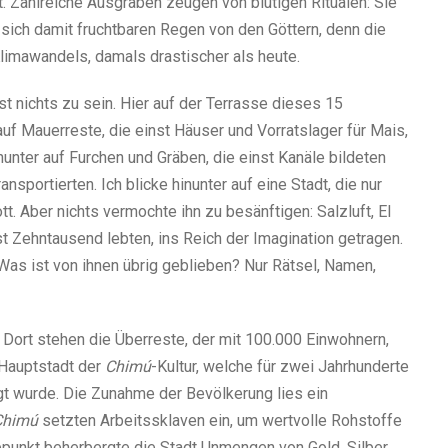
t. Zahlreiche Ausgraben zeugen von blutigen Ritualen: Sie
 sich damit fruchtbaren Regen von den Göttern, denn die
limawandels, damals drastischer als heute.
ast nichts zu sein. Hier auf der Terrasse dieses 15
auf Mauerreste, die einst Häuser und Vorratslager für Mais,
nunter auf Furchen und Gräben, die einst Kanäle bildeten
portierten. Ich blicke hinunter auf eine Stadt, die nur
tt. Aber nichts vermochte ihn zu besänftigen: Salzluft, El
st Zehntausend lebten, ins Reich der Imagination getragen.
Was ist von ihnen übrig geblieben? Nur Rätsel, Namen,
. Dort stehen die Überreste, der mit 100.000 Einwohnern,
 Hauptstadt der
Chimú
-Kultur, welche für zwei Jahrhunderte
t wurde. Die Zunahme der Bevölkerung lies ein
Chimú
setzten Arbeitssklaven ein, um wertvolle Rohstoffe
epunkt beherbergte die Stadt Unmengen von Gold, Silber