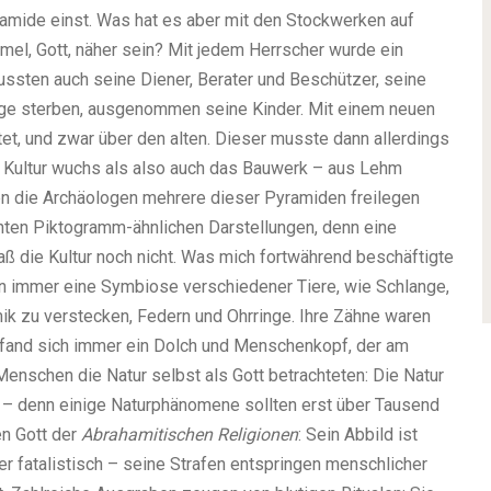
amide einst. Was hat es aber mit den Stockwerken auf
el, Gott, näher sein? Mit jedem Herrscher wurde ein
mussten auch seine Diener, Berater und Beschützer, seine
lge sterben, ausgenommen seine Kinder. Mit einem neuen
et, und zwar über den alten. Dieser musste dann allerdings
r Kultur wuchs als also auch das Bauwerk – aus Lehm
n die Archäologen mehrere dieser Pyramiden freilegen
nten Piktogramm-ähnlichen Darstellungen, denn eine
saß die Kultur noch nicht. Was mich fortwährend beschäftigte
en immer eine Symbiose verschiedener Tiere, wie Schlange,
ik zu verstecken, Federn und Ohrringe. Ihre Zähne waren
n fand sich immer ein Dolch und Menschenkopf, der am
enschen die Natur selbst als Gott betrachteten: Die Natur
ik – denn einige Naturphänomene sollten erst über Tausend
en Gott der
Abrahamitischen Religionen
: Sein Abbild ist
er fatalistisch – seine Strafen entspringen menschlicher