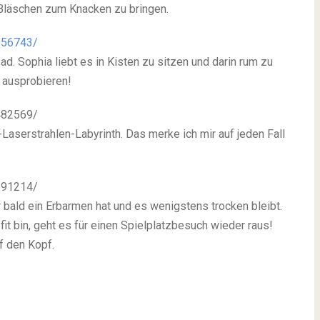
 Bläschen zum Knacken zu bringen.
956743/
d. Sophia liebt es in Kisten zu sitzen und darin rum zu
 ausprobieren!
482569/
n-Laserstrahlen-Labyrinth. Das merke ich mir auf jeden Fall
591214/
r bald ein Erbarmen hat und es wenigstens trocken bleibt.
t bin, geht es für einen Spielplatzbesuch wieder raus!
f den Kopf.