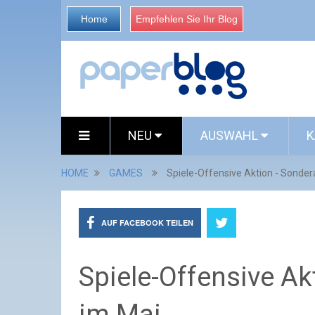
Home
Empfehlen Sie Ihr Blog
NEU
AUSWAHL
K
HOME
GAMES
Spiele-Offensive Aktion - Sonde
AUF FACEBOOK TEILEN
Spiele-Offensive A
im Mai