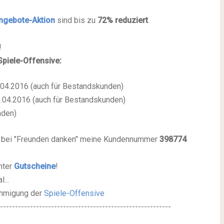
ngebote-Aktion
sind bis zu
72% reduziert
.
!
Spiele-Offensive:
0.04.2016 (auch für Bestandskunden)
30.04.2016 (auch für Bestandskunden)
nden)
ng bei "Freunden danken" meine Kundennummer
398774
nter
Gutscheine
!
...
nehmigung der
Spiele-Offensive
---------------------------------------------------------