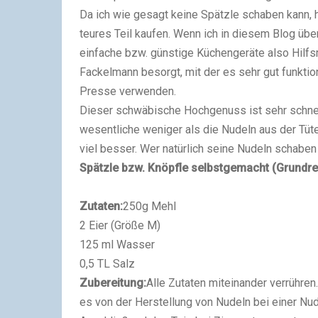
Da ich wie gesagt keine Spätzle schaben kann, h
teures Teil kaufen. Wenn ich in diesem Blog übe
einfache bzw. günstige Küchengeräte also Hilfsm
Fackelmann besorgt, mit der es sehr gut funktion
Presse verwenden.
Dieser schwäbische Hochgenuss ist sehr schnell
wesentliche weniger als die Nudeln aus der Tü
viel besser. Wer natürlich seine Nudeln schabe
Spätzle bzw. Knöpfle selbstgemacht (Grundre
Zutaten:
250g Mehl
2 Eier (Größe M)
125 ml Wasser
0,5 TL Salz
Zubereitung:
Alle Zutaten miteinander verrühren.
es von der Herstellung von Nudeln bei einer Nu