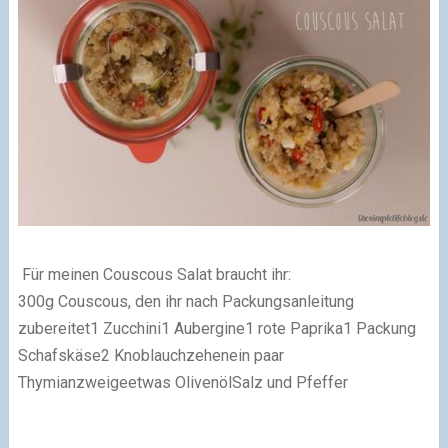
Für meinen Couscous Salat braucht ihr:
300g Couscous, den ihr nach Packungsanleitung
zubereitet
1 Zucchini
1 Aubergine
1 rote Paprika
1 Packung
Schafskäse
2 Knoblauchzehen
ein paar
Thymianzweige
etwas Olivenöl
Salz und Pfeffer