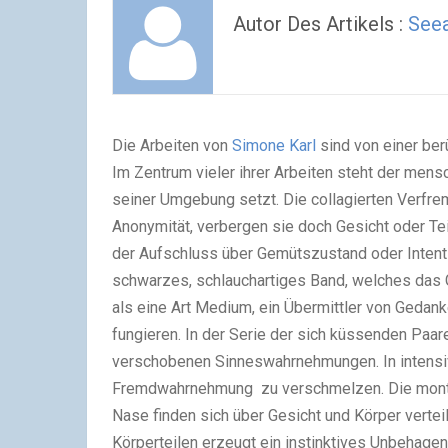
Autor Des Artikels :
See
Die Arbeiten von
Simone Karl
sind von einer be
Im Zentrum vieler ihrer Arbeiten steht der mensc
seiner Umgebung setzt. Die collagierten Verf
Anonymität, verbergen sie doch Gesicht oder Te
der Aufschluss über Gemütszustand oder Intentio
schwarzes, schlauchartiges Band, welches das 
als eine Art Medium, ein Übermittler von Gedan
fungieren. In der Serie der sich küssenden Paar
verschobenen Sinneswahrnehmungen. In intensiv
Fremdwahrnehmung zu verschmelzen. Die monti
Nase finden sich über Gesicht und Körper vertei
Körperteilen erzeugt ein instinktives Unbehagen