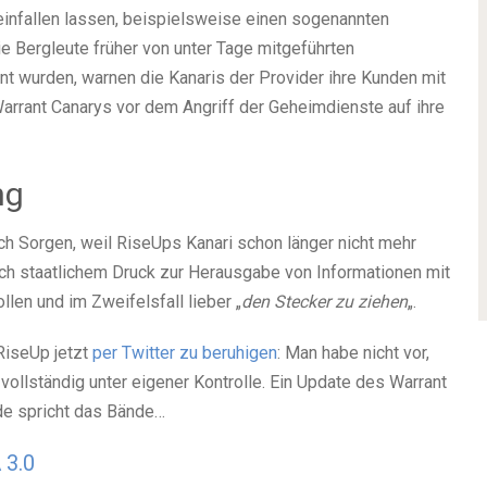
einfallen lassen, beispielsweise einen sogenannten
ie Bergleute früher von unter Tage mitgeführten
t wurden, warnen die Kanaris der Provider ihre Kunden mit
rrant Canarys vor dem Angriff der Geheimdienste auf ihre
ng
ch Sorgen, weil RiseUps Kanari schon länger nicht mehr
ich staatlichem Druck zur Herausgabe von Informationen mit
len und im Zweifelsfall lieber „
den Stecker zu ziehen
„.
RiseUp jetzt
per Twitter zu beruhigen
: Man habe nicht vor,
ollständig unter eigener Kontrolle. Ein Update des Warrant
nde spricht das Bände…
 3.0