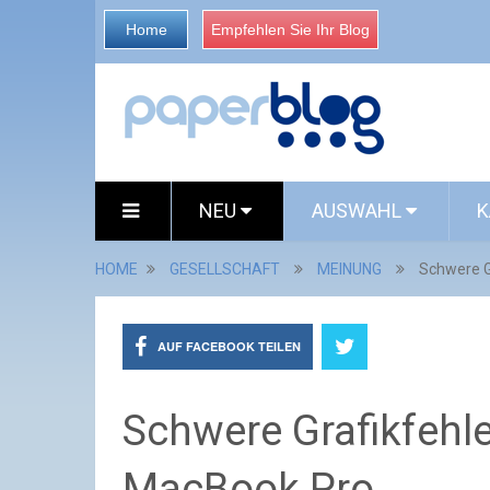
Home
Empfehlen Sie Ihr Blog
NEU
AUSWAHL
K
HOME
GESELLSCHAFT
MEINUNG
Schwere G
AUF FACEBOOK TEILEN
Schwere Grafikfehl
MacBook Pro