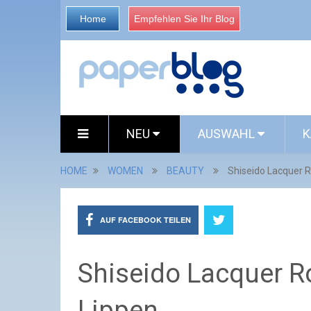
Home
Empfehlen Sie Ihr Blog
NEU
AUSWAHL
K
HOME
WOMEN
BEAUTY
Shiseido Lacquer R
AUF FACEBOOK TEILEN
Shiseido Lacquer R
Lippen